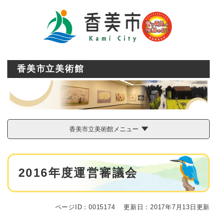
ペ
メニューを飛ばして本文へ
ー
ジ
の
先
頭
で
香美市立美術館
す
。
香美市立美術館メニュー
本
2016年度運営審議会
文
ページID：0015174
更新日：2017年7月13日更新