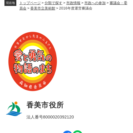
トップページ
>
分類で探す
>
市政情報
>
市政への参加
>
審議会・委
現在地
員会
>
香美市立美術館
>
2016年度運営審議会
香美市役所
法人番号8000020392120