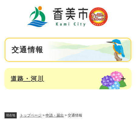
ペ
メニューを飛ばして本文へ
ー
ジ
の
先
頭
で
本
す
交通情報
文
。
道路・河川
トップページ
>
申請・届出
>
交通情報
現在地