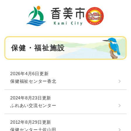
ペ
メニューを飛ばして本文へ
ー
ジ
の
先
頭
で
本
す
保健・福祉施設
文
。
2026年4月6日更新
保健福祉センター香北
2024年8月23日更新
ふれあい交流センター
2012年8月29日更新
保健センター土佐山田