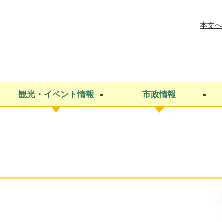
メニューを飛ばして本文へ
本文へ
観光・イベント情報
市政情報
税金
建設・上下水道
コミュニティ・まちづくり
保険・年金
ごみ・環境
条例・規則
医療・健
税金
広報・広
教育
その他
生涯学習・文化財
人権
救急・消防
防災・災害
防犯・安
市役所・施設案内