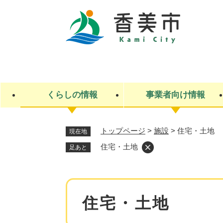
ペ
ー
ジ
の
先
キ
頭
ー
で
ワ
す
ー
くらしの情報
事業者向け情報
。
ド
検
索
トップページ
>
施設
>
住宅・土地
現在地
ライフステージ
入札・契約
観光スポット・観光施設
市政
施設検索
住民票・戸籍
産業振興
イベント・お祭り・特産品
市政への参加
住宅・土地
足あと
福祉
広告
掲示場
子ども
保険
水道・下水道
ごみ・環境・動物
住宅・土地
交通情報
本
住宅・土地
文