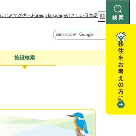
はじめての方へ
Foreign language
やさしい日本語
検
閲覧補助
索
施設検索
康
聴
閉じる
閉じる
全・消費者安全
閉じる
閉じる
閉じる