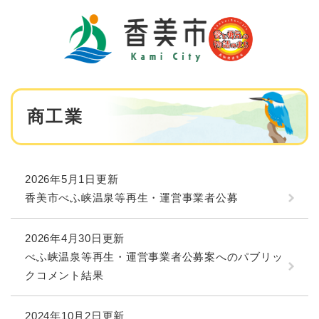
ペ
メニューを飛ばして本文へ
ー
ジ
の
先
頭
で
本
す
商工業
文
。
2026年5月1日更新
香美市べふ峡温泉等再生・運営事業者公募
2026年4月30日更新
べふ峡温泉等再生・運営事業者公募案へのパブリッ
クコメント結果
2024年10月2日更新