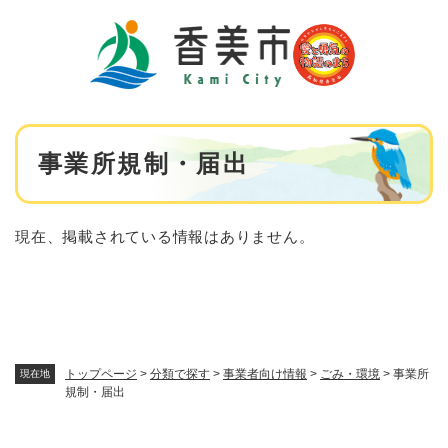
ペ
メニューを飛ばして本文へ
ー
ジ
の
先
頭
で
本
す
事業所規制・届出
文
。
現在、掲載されている情報はありません。
トップページ
>
分類で探す
>
事業者向け情報
>
ごみ・環境
>
事業所
現在地
規制・届出