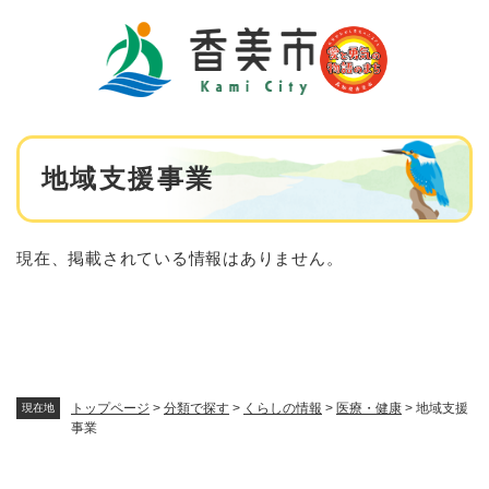
ペ
メニューを飛ばして本文へ
ー
ジ
の
先
頭
で
本
す
地域支援事業
文
。
現在、掲載されている情報はありません。
トップページ
>
分類で探す
>
くらしの情報
>
医療・健康
>
地域支援
現在地
事業