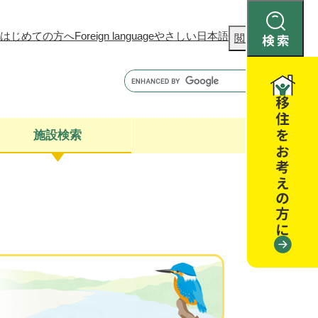
はじめての方へ
Foreign language
やさしい日本語
検
閲覧補助
索
施設検索
康
聴
閉じる
閉じる
全・消費者安全
閉じる
閉じる
閉じる