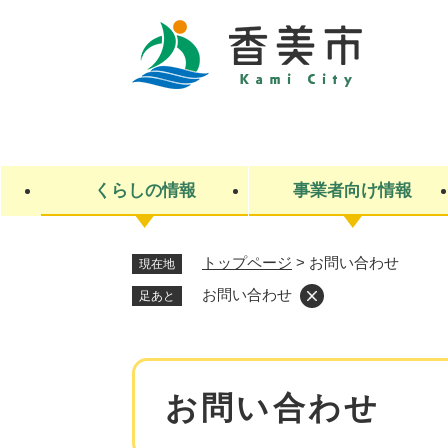
ペ
ー
ジ
の
先
キ
頭
ー
で
ワ
す
ー
くらしの情報
事業者向け情報
。
ド
検
索
トップページ
>
お問い合わせ
現在地
ライフステージ
入札・契約
観光スポット・観光施設
市政
施設検索
住民票・戸籍
産業振興
イベント・お祭り・特産品
市政への参加
お問い合わせ
足あと
福祉
広告
掲示場
子ども
保険
水道・下水道
ごみ・環境・動物
住宅・土地
交通情報
本
お問い合わせ
文