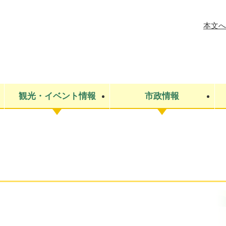
メニューを飛ばして本文へ
本文へ
観光・イベント情報
市政情報
税金
建設・上下水道
コミュニティ・まちづくり
保険・年金
ごみ・環境
条例・規則
医療・健
税金
広報・広
教育
その他
生涯学習・文化財
人権
救急・消防
防災・災害
防犯・安
市役所・施設案内