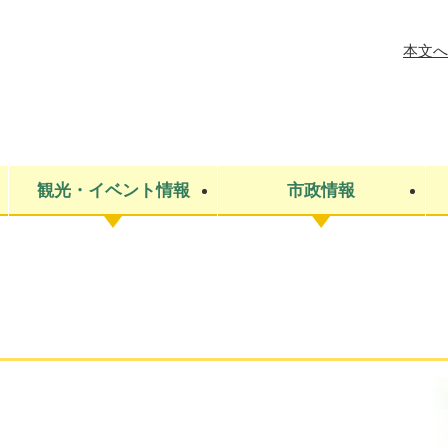
メニューを飛ばして本文へ
本文へ
観光・イベント情報
市政情報
税金
建設・上下水道
コミュニティ・まちづくり
保険・年金
ごみ・環境
条例・規則
医療・健
税金
広報・広
教育
その他
生涯学習・文化財
人権
救急・消防
防災・災害
防犯・安
市役所・施設案内