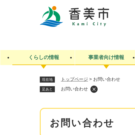
ペ
ー
ジ
の
先
キ
頭
ー
で
ワ
す
ー
くらしの情報
事業者向け情報
。
ド
検
索
トップページ
>
お問い合わせ
現在地
ライフステージ
入札・契約
観光スポット・観光施設
市政
施設検索
住民票・戸籍
産業振興
イベント・お祭り・特産品
市政への参加
お問い合わせ
足あと
福祉
広告
掲示場
子ども
保険
水道・下水道
ごみ・環境・動物
住宅・土地
交通情報
本
お問い合わせ
文