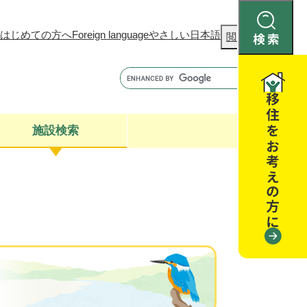
はじめての方へ
Foreign language
やさしい日本語
検
閲覧補助
索
施設検索
康
聴
閉じる
閉じる
全・消費者安全
閉じる
閉じる
閉じる