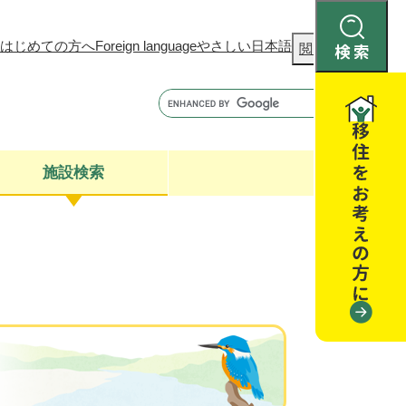
はじめての方へ
Foreign language
やさしい日本語
検
閲覧補助
索
施設検索
康
聴
閉じる
閉じる
全・消費者安全
閉じる
閉じる
閉じる