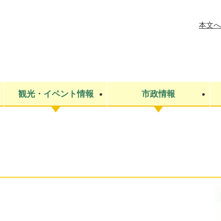
メニューを飛ばして本文へ
本文へ
観光・イベント情報
市政情報
税金
建設・上下水道
コミュニティ・まちづくり
保険・年金
ごみ・環境
条例・規則
医療・健
税金
広報・広
教育
その他
生涯学習・文化財
人権
救急・消防
防災・災害
防犯・安
市役所・施設案内