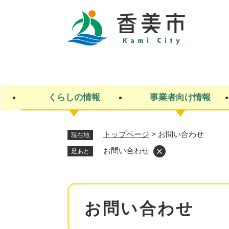
ペ
ー
ジ
の
先
キ
頭
ー
で
ワ
す
ー
くらしの情報
事業者向け情報
。
ド
検
索
トップページ
>
お問い合わせ
現在地
ライフステージ
入札・契約
観光スポット・観光施設
市政
施設検索
住民票・戸籍
産業振興
イベント・お祭り・特産品
市政への参加
お問い合わせ
足あと
福祉
広告
掲示場
子ども
保険
水道・下水道
ごみ・環境・動物
住宅・土地
交通情報
本
お問い合わせ
文