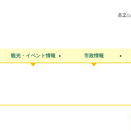
メニューを飛ばして本文へ
本文へ
観光・イベント情報
市政情報
税金
建設・上下水道
コミュニティ・まちづくり
保険・年金
ごみ・環境
条例・規則
医療・健
税金
広報・広
教育
その他
生涯学習・文化財
人権
救急・消防
防災・災害
防犯・安
市役所・施設案内