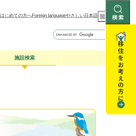
はじめての方へ
Foreign language
やさしい日本語
検
閲覧補助
索
施設検索
康
聴
閉じる
閉じる
全・消費者安全
閉じる
閉じる
閉じる