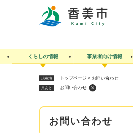
ペ
ー
ジ
の
先
キ
頭
ー
で
ワ
す
ー
くらしの情報
事業者向け情報
。
ド
検
索
トップページ
>
お問い合わせ
現在地
ライフステージ
入札・契約
観光スポット・観光施設
市政
施設検索
住民票・戸籍
産業振興
イベント・お祭り・特産品
市政への参加
お問い合わせ
足あと
福祉
広告
掲示場
子ども
保険
水道・下水道
ごみ・環境・動物
住宅・土地
交通情報
本
お問い合わせ
文