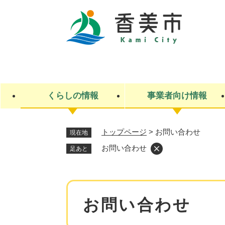
ペ
ー
ジ
の
先
キ
頭
ー
で
ワ
す
ー
くらしの情報
事業者向け情報
。
ド
検
索
トップページ
>
お問い合わせ
現在地
ライフステージ
入札・契約
観光スポット・観光施設
市政
施設検索
住民票・戸籍
産業振興
イベント・お祭り・特産品
市政への参加
お問い合わせ
足あと
福祉
広告
掲示場
子ども
保険
水道・下水道
ごみ・環境・動物
住宅・土地
交通情報
本
お問い合わせ
文