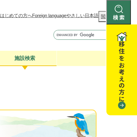
はじめての方へ
Foreign language
やさしい日本語
検
閲覧補助
索
施設検索
康
聴
閉じる
閉じる
全・消費者安全
閉じる
閉じる
閉じる