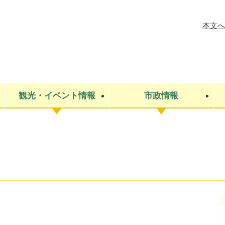
メニューを飛ばして本文へ
本文へ
観光・イベント情報
市政情報
税金
建設・上下水道
コミュニティ・まちづくり
保険・年金
ごみ・環境
条例・規則
医療・健
税金
広報・広
教育
その他
生涯学習・文化財
人権
救急・消防
防災・災害
防犯・安
市役所・施設案内