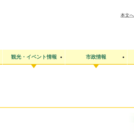
メニューを飛ばして本文へ
本文へ
観光・イベント情報
市政情報
税金
建設・上下水道
コミュニティ・まちづくり
保険・年金
ごみ・環境
条例・規則
医療・健
税金
広報・広
教育
その他
生涯学習・文化財
人権
救急・消防
防災・災害
防犯・安
市役所・施設案内