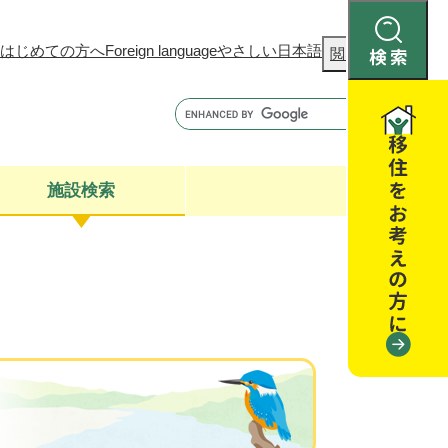
はじめての方へ
Foreign language
やさしい日本語
検
閲覧補助
索
施設検索
康
聴
閉じる
閉じる
全・消費者安全
閉じる
閉じる
閉じる