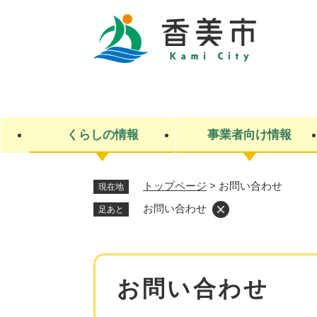
ペ
ー
ジ
の
先
キ
頭
ー
で
ワ
す
ー
くらしの情報
事業者向け情報
。
ド
検
索
トップページ
>
お問い合わせ
現在地
ライフステージ
入札・契約
観光スポット・観光施設
市政
施設検索
住民票・戸籍
産業振興
イベント・お祭り・特産品
市政への参加
お問い合わせ
足あと
福祉
広告
掲示場
子ども
保険
水道・下水道
ごみ・環境・動物
住宅・土地
交通情報
本
お問い合わせ
文