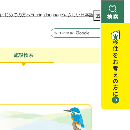
はじめての方へ
Foreign language
やさしい日本語
検
閲覧補助
索
施設検索
康
聴
閉じる
閉じる
全・消費者安全
閉じる
閉じる
閉じる