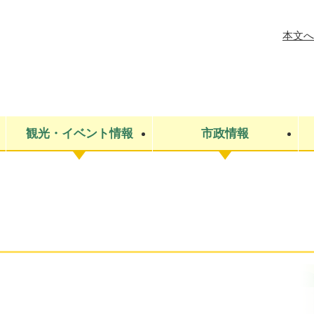
メニューを飛ばして本文へ
本文へ
観光・イベント情報
市政情報
税金
建設・上下水道
コミュニティ・まちづくり
保険・年金
ごみ・環境
条例・規則
医療・健
税金
広報・広
教育
その他
生涯学習・文化財
人権
救急・消防
防災・災害
防犯・安
市役所・施設案内