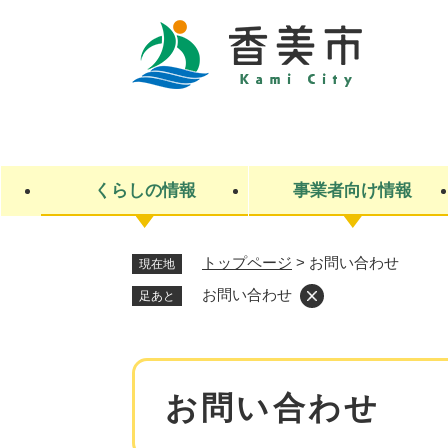
ペ
ー
ジ
の
先
キ
頭
ー
で
ワ
す
ー
くらしの情報
事業者向け情報
。
ド
検
索
トップページ
>
お問い合わせ
現在地
ライフステージ
入札・契約
観光スポット・観光施設
市政
施設検索
住民票・戸籍
産業振興
イベント・お祭り・特産品
市政への参加
お問い合わせ
足あと
福祉
広告
掲示場
子ども
保険
水道・下水道
ごみ・環境・動物
住宅・土地
交通情報
本
お問い合わせ
文