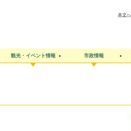
メニューを飛ばして本文へ
本文へ
観光・イベント情報
市政情報
税金
建設・上下水道
コミュニティ・まちづくり
保険・年金
ごみ・環境
条例・規則
医療・健
税金
広報・広
教育
その他
生涯学習・文化財
人権
救急・消防
防災・災害
防犯・安
市役所・施設案内