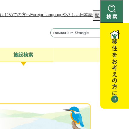
はじめての方へ
Foreign language
やさしい日本語
検
閲覧補助
索
施設検索
康
聴
閉じる
閉じる
全・消費者安全
閉じる
閉じる
閉じる