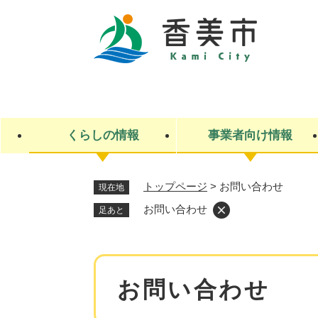
ペ
ー
ジ
の
先
キ
頭
ー
で
ワ
す
ー
くらしの情報
事業者向け情報
。
ド
検
索
トップページ
>
お問い合わせ
現在地
ライフステージ
入札・契約
観光スポット・観光施設
市政
施設検索
住民票・戸籍
産業振興
イベント・お祭り・特産品
市政への参加
お問い合わせ
足あと
福祉
広告
掲示場
子ども
保険
水道・下水道
ごみ・環境・動物
住宅・土地
交通情報
本
お問い合わせ
文