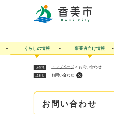
ペ
ー
ジ
の
先
キ
頭
ー
で
ワ
す
ー
くらしの情報
事業者向け情報
。
ド
検
索
トップページ
>
お問い合わせ
現在地
ライフステージ
入札・契約
観光スポット・観光施設
市政
施設検索
住民票・戸籍
産業振興
イベント・お祭り・特産品
市政への参加
お問い合わせ
足あと
福祉
広告
掲示場
子ども
保険
水道・下水道
ごみ・環境・動物
住宅・土地
交通情報
本
お問い合わせ
文