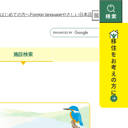
はじめての方へ
Foreign language
やさしい日本語
検
閲覧補助
索
施設検索
康
聴
閉じる
閉じる
全・消費者安全
閉じる
閉じる
閉じる