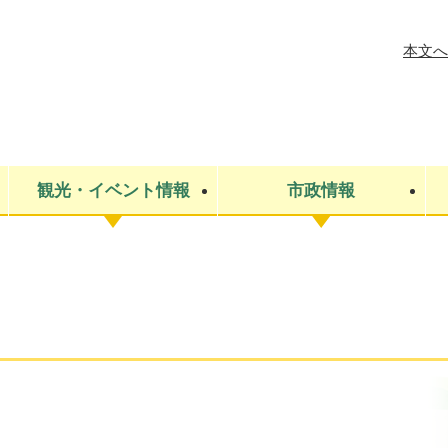
メニューを飛ばして本文へ
本文へ
観光・イベント情報
市政情報
税金
建設・上下水道
コミュニティ・まちづくり
保険・年金
ごみ・環境
条例・規則
医療・健
税金
広報・広
教育
その他
生涯学習・文化財
人権
救急・消防
防災・災害
防犯・安
市役所・施設案内