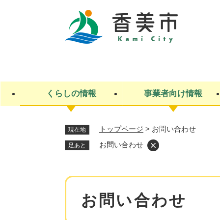
ペ
ー
ジ
の
先
キ
頭
ー
で
ワ
す
ー
くらしの情報
事業者向け情報
。
ド
検
索
トップページ
>
お問い合わせ
現在地
ライフステージ
入札・契約
観光スポット・観光施設
市政
施設検索
住民票・戸籍
産業振興
イベント・お祭り・特産品
市政への参加
お問い合わせ
足あと
福祉
広告
掲示場
子ども
保険
水道・下水道
ごみ・環境・動物
住宅・土地
交通情報
本
お問い合わせ
文