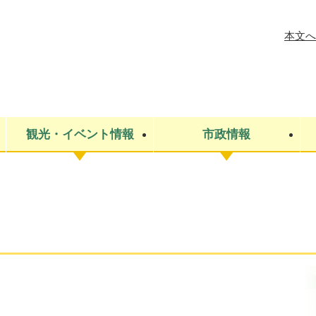
メニューを飛ばして本文へ
本文へ
観光・イベント情報
市政情報
税金
建設・上下水道
コミュニティ・まちづくり
保険・年金
ごみ・環境
条例・規則
医療・健
税金
広報・広
教育
その他
生涯学習・文化財
人権
救急・消防
防災・災害
防犯・安
市役所・施設案内