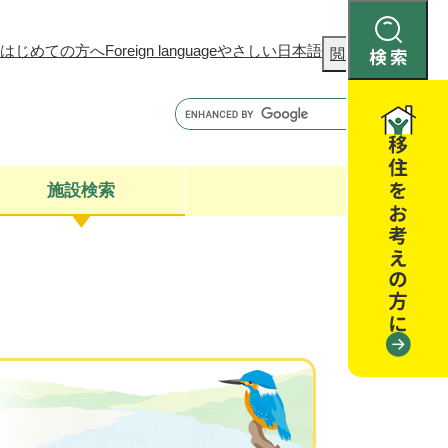
はじめての方へ
Foreign language
やさしい日本語
検
閲覧補助
索
施設検索
康
聴
閉じる
閉じる
全・消費者安全
閉じる
閉じる
閉じる