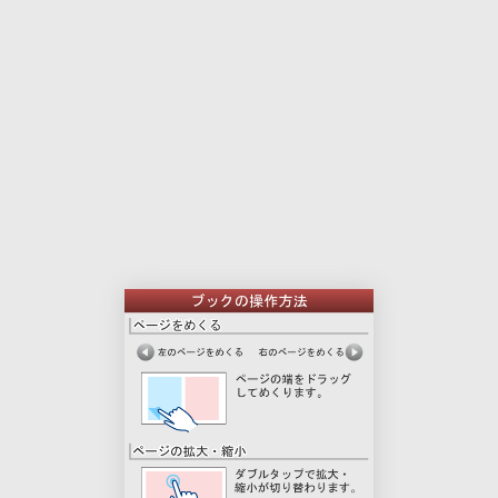
本
印
文
刷
用
ペ
ー
ジ