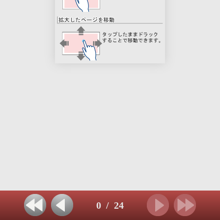
0
/
24